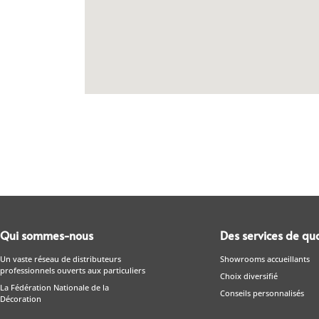
Qui sommes-nous
Des services de qua
Un vaste réseau de distributeurs
Showrooms accueillants
professionnels ouverts aux particuliers
Choix diversifié
La Fédération Nationale de la
Conseils personnalisés
Décoration