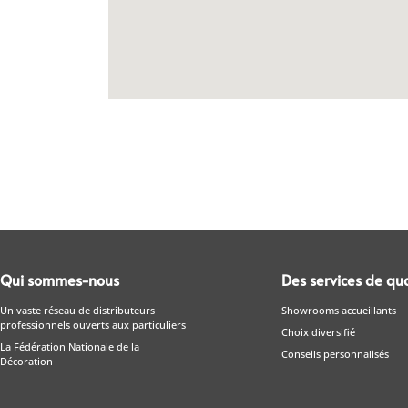
Qui sommes-nous
Des services de qua
Un vaste réseau de distributeurs
Showrooms accueillants
professionnels ouverts aux particuliers
Choix diversifié
La Fédération Nationale de la
Conseils personnalisés
Décoration