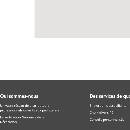
Qui sommes-nous
Des services de qua
Un vaste réseau de distributeurs
Showrooms accueillants
professionnels ouverts aux particuliers
Choix diversifié
La Fédération Nationale de la
Conseils personnalisés
Décoration