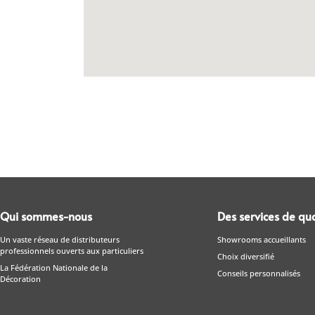
Qui sommes-nous
Des services de qua
Un vaste réseau de distributeurs
Showrooms accueillants
professionnels ouverts aux particuliers
Choix diversifié
La Fédération Nationale de la
Conseils personnalisés
Décoration