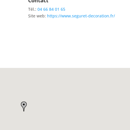
Contact
Tél.:
04 66 84 01 65
Site web:
https://www.seguret-decoration.fr/