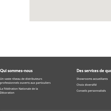
Qui sommes-nous
Des services de qua
Un vaste réseau de distributeurs
Showrooms accueillants
professionnels ouverts aux particuliers
Choix diversifié
La Fédération Nationale de la
Conseils personnalisés
Décoration