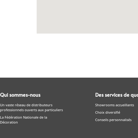
Qui sommes-nous
Des services de qua
Un vaste réseau de distributeurs
Showrooms accueillants
professionnels ouverts aux particuliers
Choix diversifié
La Fédération Nationale de la
Conseils personnalisés
Décoration