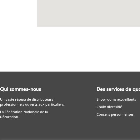
Qui sommes-nous
Des services de qua
Un vaste réseau de distributeurs
Showrooms accueillants
professionnels ouverts aux particuliers
Choix diversifié
La Fédération Nationale de la
Conseils personnalisés
Décoration