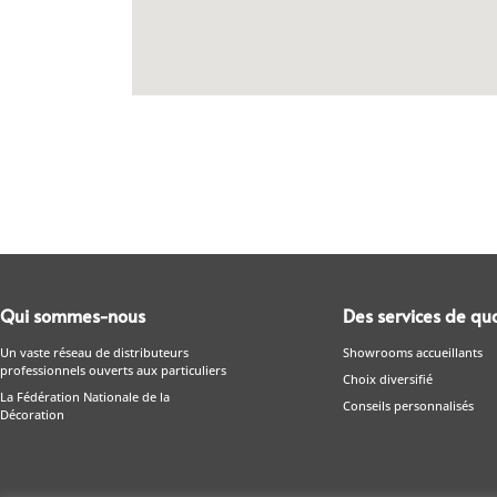
Qui sommes-nous
Des services de qua
Un vaste réseau de distributeurs
Showrooms accueillants
professionnels ouverts aux particuliers
Choix diversifié
La Fédération Nationale de la
Conseils personnalisés
Décoration