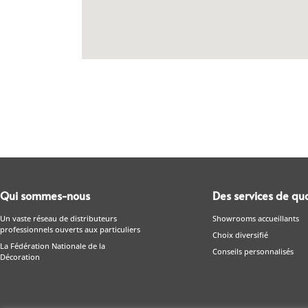
Qui sommes-nous
Des services de qua
Un vaste réseau de distributeurs
Showrooms accueillants
professionnels ouverts aux particuliers
Choix diversifié
La Fédération Nationale de la
Conseils personnalisés
Décoration