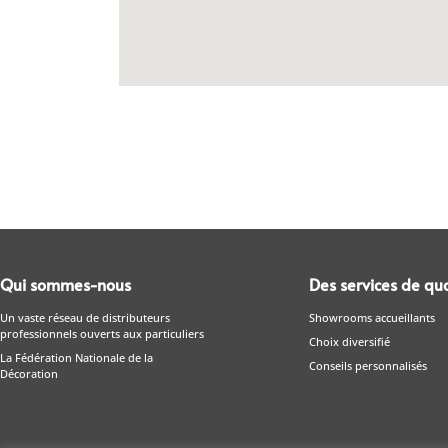
Qui sommes-nous
Des services de qua
Un vaste réseau de distributeurs
Showrooms accueillants
professionnels ouverts aux particuliers
Choix diversifié
La Fédération Nationale de la
Conseils personnalisés
Décoration